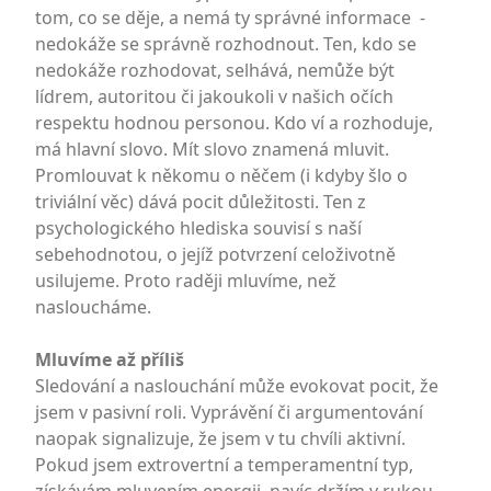
tom, co se děje, a nemá ty správné informace -
nedokáže se správně rozhodnout. Ten, kdo se
nedokáže rozhodovat, selhává, nemůže být
lídrem, autoritou či jakoukoli v našich očích
respektu hodnou personou. Kdo ví a rozhoduje,
má hlavní slovo. Mít slovo znamená mluvit.
Promlouvat k někomu o něčem (i kdyby šlo o
triviální věc) dává pocit důležitosti. Ten z
psychologického hlediska souvisí s naší
sebehodnotou, o jejíž potvrzení celoživotně
usilujeme. Proto raději mluvíme, než
nasloucháme.
Mluvíme až příliš
Sledování a naslouchání může evokovat pocit, že
jsem v pasivní roli. Vyprávění či argumentování
naopak signalizuje, že jsem v tu chvíli aktivní.
Pokud jsem extrovertní a temperamentní typ,