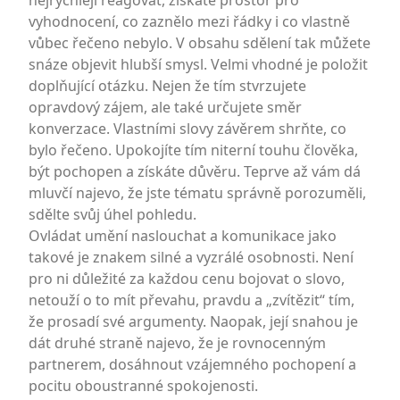
nejrychleji reagovat, získáte prostor pro
vyhodnocení, co zaznělo mezi řádky i co vlastně
vůbec řečeno nebylo. V obsahu sdělení tak můžete
snáze objevit hlubší smysl. Velmi vhodné je položit
doplňující otázku. Nejen že tím stvrzujete
opravdový zájem, ale také určujete směr
konverzace. Vlastními slovy závěrem shrňte, co
bylo řečeno. Upokojíte tím niterní touhu člověka,
být pochopen a získáte důvěru. Teprve až vám dá
mluvčí najevo, že jste tématu správně porozuměli,
sdělte svůj úhel pohledu.
Ovládat umění naslouchat a komunikace jako
takové je znakem silné a vyzrálé osobnosti. Není
pro ni důležité za každou cenu bojovat o slovo,
netouží o to mít převahu, pravdu a „zvítězit“ tím,
že prosadí své argumenty. Naopak, její snahou je
dát druhé straně najevo, že je rovnocenným
partnerem, dosáhnout vzájemného pochopení a
pocitu oboustranné spokojenosti.