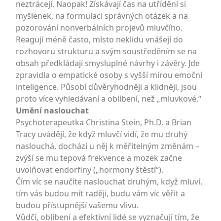
neztrácejí. Naopak! Získávají čas na utřídění si
myšlenek, na formulaci správných otázek a na
pozorování nonverbálních projevů mluvčího.
Reagují méně často, místo neklidu vnášejí do
rozhovoru strukturu a svým soustředěním se na
obsah předkládají smysluplné návrhy i závěry. Jde
zpravidla o empatické osoby s vyšší mírou emoční
inteligence. Působí důvěryhodněji a klidněji, jsou
proto více vyhledávaní a oblíbení, než „mluvkové.“
Umění naslouchat
Psychoterapeutka Christina Stein, Ph.D. a Brian
Tracy uvádějí, že když mluvčí vidí, že mu druhý
naslouchá, dochází u něj k měřitelným změnám –
zvýší se mu tepová frekvence a mozek začne
uvolňovat endorfiny („hormony štěstí“).
Čím víc se naučíte naslouchat druhým, když mluví,
tím vás budou mít raději, budu vám víc věřit a
budou přístupnější vašemu vlivu.
Vůdčí, oblíbení a efektivní lidé se vyznačují tím, že