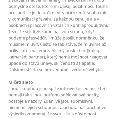
získávám mluvením energii, navíc držím v rukou
pomyslné otěže, které mi dávají pocit moci. Touha
prosadit se je do určité míry přirozená, snaha mít
v komunikaci převahu za každou cenu je ale v
osobních i pracovních vztazích kontraproduktivní.
Teze, že si lidi získáme na svou stranu, když
budeme přesvědčiví, může posílit domněnku, že
musíme mluvit. Často se tak stává, že mluvíme až
příliš. Informacemi zahlcený posluchač (kolega,
kamarád, partner), který nemá možnost reagovat,
upadá do stavů únavy, sklíčenosti až apatie.
Dalšímu střetu se podvědomě i vědomě vyhýbá.
Mlčeti zlato
Jinou skupinou jsou spíše introvertní jedinci, kteří
nemají tak silnou potřebu sdělovat své pocity,
postoje a názory. Zdánlivě jsou submisivní,
nicméně jejich schopnost a ochota naslouchat ve
výsledku znamená, že svou sílu a důstojnost