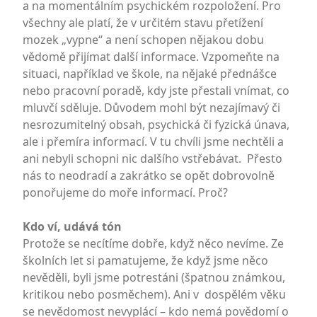
a na momentálním psychickém rozpoložení. Pro
všechny ale platí, že v určitém stavu přetížení
mozek „vypne“ a není schopen nějakou dobu
vědomě přijímat další informace. Vzpomeňte na
situaci, například ve škole, na nějaké přednášce
nebo pracovní poradě, kdy jste přestali vnímat, co
mluvčí sděluje. Důvodem mohl být nezajímavý či
nesrozumitelný obsah, psychická či fyzická únava,
ale i přemíra informací. V tu chvíli jsme nechtěli a
ani nebyli schopni nic dalšího vstřebávat. Přesto
nás to neodradí a zakrátko se opět dobrovolně
ponořujeme do moře informací. Proč?
Kdo ví, udává tón
Protože se necítíme dobře, když něco nevíme. Ze
školních let si pamatujeme, že když jsme něco
nevěděli, byli jsme potrestáni (špatnou známkou,
kritikou nebo posměchem). Ani v dospělém věku
se nevědomost nevyplácí – kdo nemá povědomí o