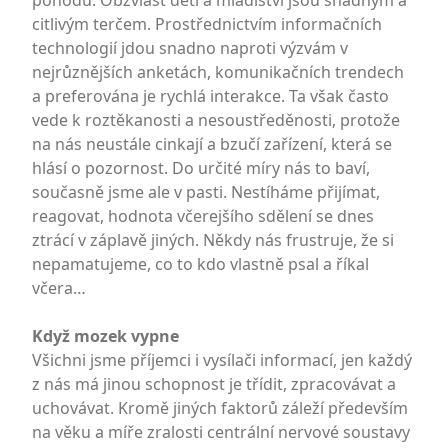
pohodu. Obzvlášť děti a mladiství jsou snadným a
citlivým terčem. Prostřednictvím informačních
technologií jdou snadno naproti výzvám v
nejrůznějších anketách, komunikačních trendech
a preferována je rychlá interakce. Ta však často
vede k roztěkanosti a nesoustředěnosti, protože
na nás neustále cinkají a bzučí zařízení, která se
hlásí o pozornost. Do určité míry nás to baví,
současně jsme ale v pasti. Nestíháme přijímat,
reagovat, hodnota včerejšího sdělení se dnes
ztrácí v záplavě jiných. Někdy nás frustruje, že si
nepamatujeme, co to kdo vlastně psal a říkal
včera…
Když mozek vypne
Všichni jsme příjemci i vysílači informací, jen každý
z nás má jinou schopnost je třídit, zpracovávat a
uchovávat. Kromě jiných faktorů záleží především
na věku a míře zralosti centrální nervové soustavy