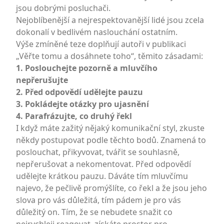
jsou dobrými posluchači.
Nejoblíbenější a nejrespektovanější lidé jsou zcela
dokonalí v bedlivém naslouchání ostatním.
Výše zmíněné teze doplňují autoři v publikaci
„Věřte tomu a dosáhnete toho“, těmito zásadami:
1. Poslouchejte pozorně a mluvčího
nepřerušujte
2. Před odpovědí udělejte pauzu
3. Pokládejte otázky pro ujasnění
4. Parafrázujte, co druhý řekl
I když máte zažitý nějaký komunikační styl, zkuste
někdy postupovat podle těchto bodů. Znamená to
poslouchat, přikyvovat, tvářit se souhlasně,
nepřerušovat a nekomentovat. Před odpovědí
udělejte krátkou pauzu. Dáváte tím mluvčímu
najevo, že pečlivě promýšlíte, co řekl a že jsou jeho
slova pro vás důležitá, tím pádem je pro vás
důležitý on. Tím, že se nebudete snažit co