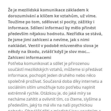
Že je mezilidská komunikace základem k
dorozumívání a klíčem ke vztahům, už víme.
Toužíme po tom, sdělovat si pocity, zážitky i
informace. Sdílení informací by mělo přinést
především nějakou hodnotu. Nezřídka se stává,
že jsme jimi zahlceni a nevíme, jak s nimi
nakládat. Ventil v podobě mluveného slova je
někdy na škodu, zvlášť když je slov moc…
Zahlceni informacemi
Potřeba komunikovat a sdílet je přirozenou
součástí mezilidských vztahů, můžeme si předávat
informace, pochopit jeden druhého nebo něco
společně prožívat. Současná doba díky internetu a
sociálním sítím umožňuje tuto potřebu naplnit
extrémně rychle. Otázkou je, do jaké míry se
necháme zahltit a ovlivnit tím, co čteme, slyšíme a
především, jaký to má vliv na naši psychickou